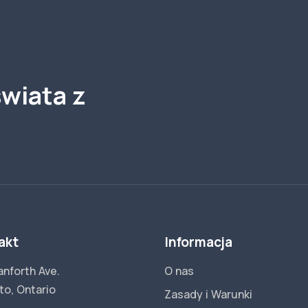
wiata z
akt
Informacja
anforth Ave.
O nas
to, Ontario
Zasady i Warunki