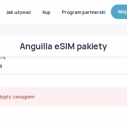
Moj
Jak używać
Kup
Program partnerski
Anguilla
eSIM
pakiety
raj
objęty zasięgiem