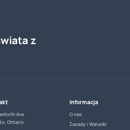
wiata z
akt
Informacja
anforth Ave.
O nas
to, Ontario
Zasady i Warunki