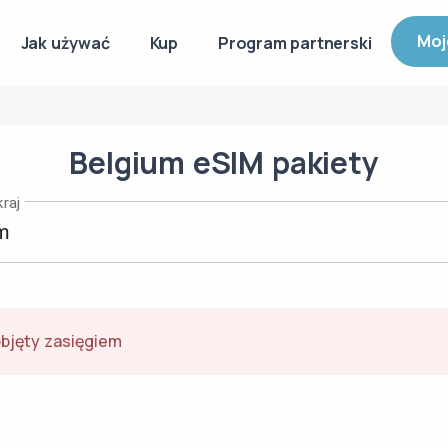
Moj
Jak używać
Kup
Program partnerski
Belgium
eSIM
pakiety
raj
objęty zasięgiem