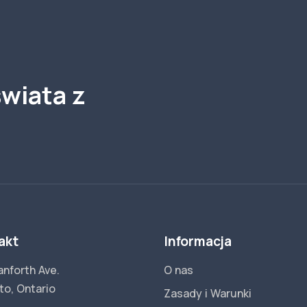
wiata z
akt
Informacja
anforth Ave.
O nas
to, Ontario
Zasady i Warunki