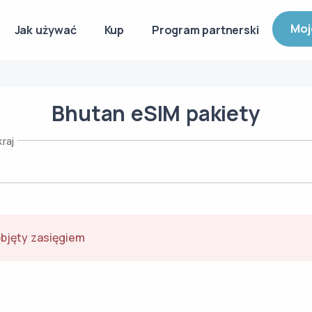
Moj
Jak używać
Kup
Program partnerski
Bhutan
eSIM
pakiety
raj
objęty zasięgiem