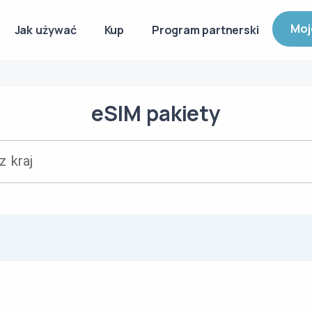
Moj
Jak używać
Kup
Program partnerski
eSIM
pakiety
z kraj