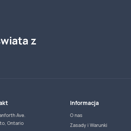
wiata z
akt
Informacja
anforth Ave.
O nas
to, Ontario
Zasady i Warunki