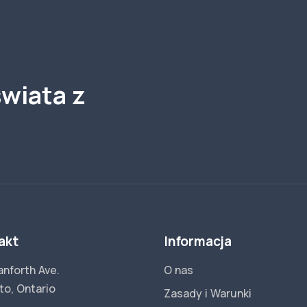
wiata z
akt
Informacja
anforth Ave.
O nas
to, Ontario
Zasady i Warunki