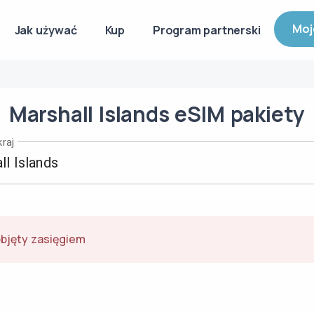
Moj
Jak używać
Kup
Program partnerski
Marshall Islands
eSIM
pakiety
raj
objęty zasięgiem