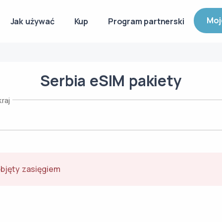
Moj
Jak używać
Kup
Program partnerski
Serbia
eSIM
pakiety
raj
objęty zasięgiem