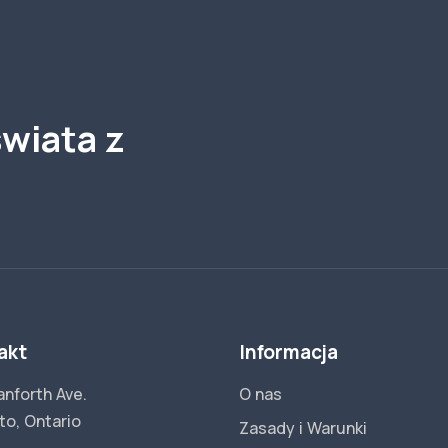
wiata z
akt
Informacja
anforth Ave.
O nas
to, Ontario
Zasady i Warunki