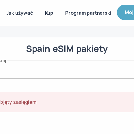
Moj
Jak używać
Kup
Program partnerski
Spain
eSIM
pakiety
raj
objęty zasięgiem