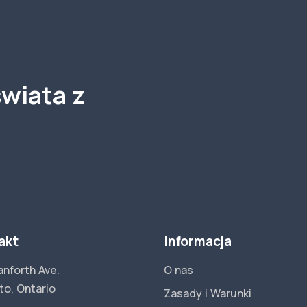
wiata z
akt
Informacja
anforth Ave.
O nas
to, Ontario
Zasady i Warunki