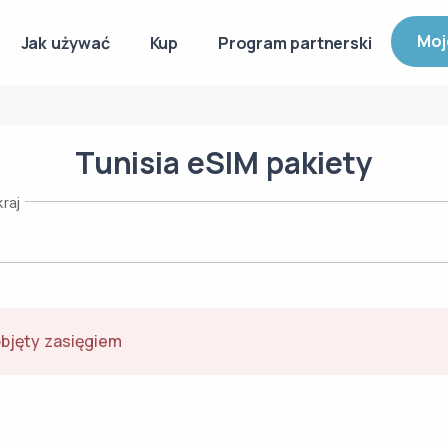
Moj
Jak używać
Kup
Program partnerski
Tunisia
eSIM
pakiety
raj
objęty zasięgiem