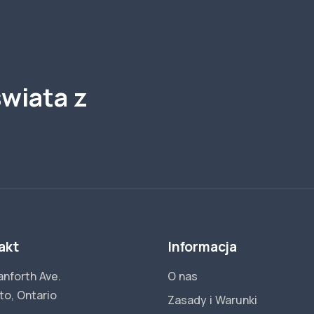
wiata z
akt
Informacja
anforth Ave.
O nas
to, Ontario
Zasady i Warunki